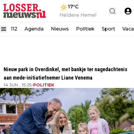
17
°C
Heldere Hemel
112
Agenda
Nieuws
Politiek
Sport
Vaca
Nieuw park in Overdinkel, met bankje ter nagedachtenis
aan mede-initiatiefnemer Liane Venema
14 JUN , 15:25
•
POLITIEK